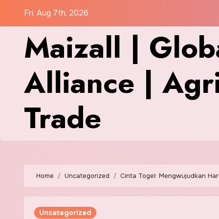
Skip
Fri. Aug 7th, 2026
to
Maizall | Glob
content
Alliance | Agr
Trade
Home
Uncategorized
Cinta Togel: Mengwujudkan Ha
Uncategorized