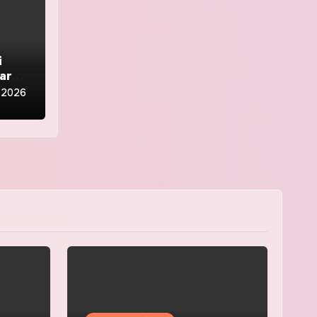
i
uaran
, 2026