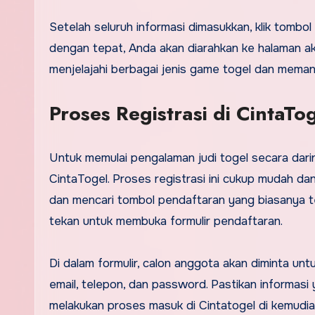
Setelah seluruh informasi dimasukkan, klik tombol
dengan tepat, Anda akan diarahkan ke halaman aku
menjelajahi berbagai jenis game togel dan memanfa
Proses Registrasi di CintaTo
Untuk memulai pengalaman judi togel secara darin
CintaTogel. Proses registrasi ini cukup mudah da
dan mencari tombol pendaftaran yang biasanya t
tekan untuk membuka formulir pendaftaran.
Di dalam formulir, calon anggota akan diminta unt
email, telepon, dan password. Pastikan informasi
melakukan proses masuk di Cintatogel di kemudia