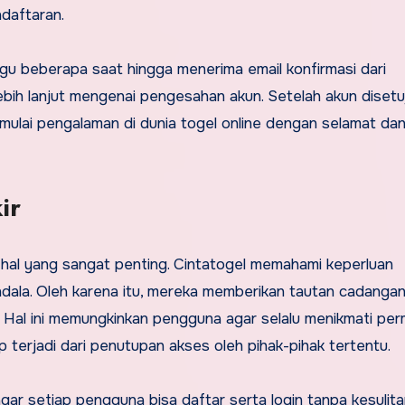
ndaftaran.
gu beberapa saat hingga menerima email konfirmasi dari
ebih lanjut mengenai pengesahan akun. Setelah akun disetuj
ulai pengalaman di dunia togel online dengan selamat da
ir
an hal yang sangat penting. Cintatogel memahami keperluan
dala. Oleh karena itu, mereka memberikan tautan cadanga
n. Hal ini memungkinkan pengguna agar selalu menikmati pe
terjadi dari penutupan akses oleh pihak-pihak tertentu.
gar setiap pengguna bisa daftar serta login tanpa kesulita