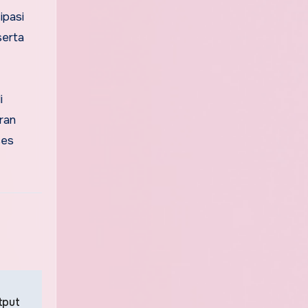
ipasi
serta
i
ran
ses
tput