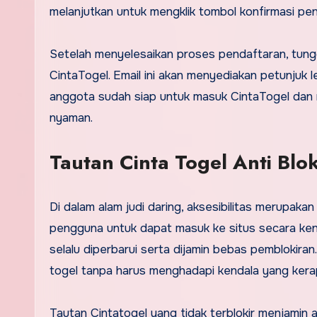
melanjutkan untuk mengklik tombol konfirmasi pe
Setelah menyelesaikan proses pendaftaran, tung
CintaTogel. Email ini akan menyediakan petunjuk l
anggota sudah siap untuk masuk CintaTogel dan m
nyaman.
Tautan Cinta Togel Anti Blok
Di dalam alam judi daring, aksesibilitas merupak
pengguna untuk dapat masuk ke situs secara ken
selalu diperbarui serta dijamin bebas pemblokira
togel tanpa harus menghadapi kendala yang kerap 
Tautan Cintatogel yang tidak terblokir menjamin a