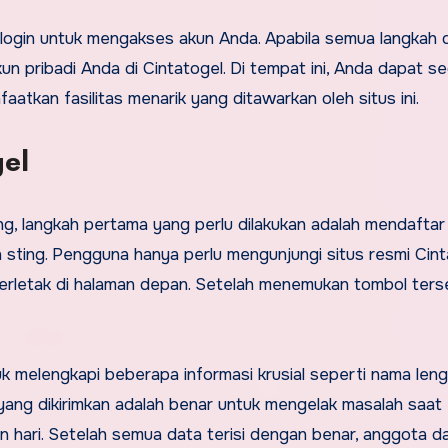
 login untuk mengakses akun Anda. Apabila semua langkah di
n pribadi Anda di Cintatogel. Di tempat ini, Anda dapat s
atkan fasilitas menarik yang ditawarkan oleh situs ini.
gel
g, langkah pertama yang perlu dilakukan adalah mendaftar 
n sting. Pengguna hanya perlu mengunjungi situs resmi Cin
erletak di halaman depan. Setelah menemukan tombol ters
uk melengkapi beberapa informasi krusial seperti nama leng
 yang dikirimkan adalah benar untuk mengelak masalah saat
n hari. Setelah semua data terisi dengan benar, anggota d