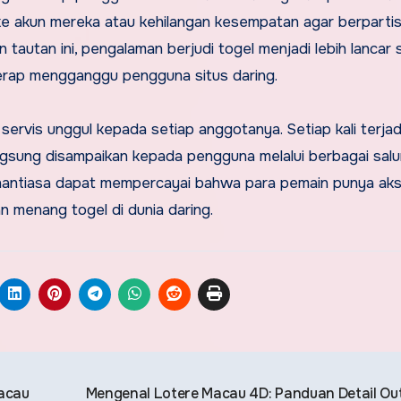
 ke akun mereka atau kehilangan kesempatan agar berpartis
autan ini, pengalaman berjudi togel menjadi lebih lancar 
kerap mengganggu pengguna situs daring.
servis unggul kepada setiap anggotanya. Setiap kali terjad
langsung disampaikan kepada pengguna melalui berbagai salu
enantiasa dapat mempercayai bahwa para pemain punya ak
n menang togel di dunia daring.
acau
Mengenal Lotere Macau 4D: Panduan Detail Ou