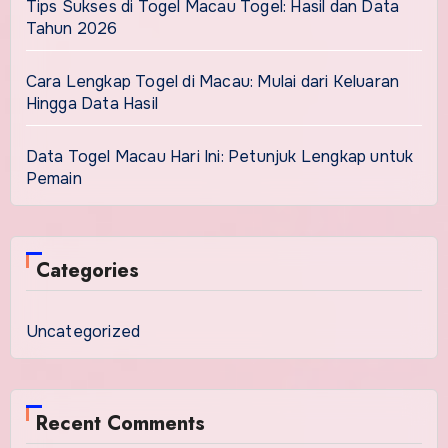
Tips Sukses di Togel Macau Togel: Hasil dan Data
Tahun 2026
Cara Lengkap Togel di Macau: Mulai dari Keluaran
Hingga Data Hasil
Data Togel Macau Hari Ini: Petunjuk Lengkap untuk
Pemain
Categories
Uncategorized
Recent Comments