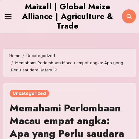
Skip
Maizall | Global Maize
to
Alliance | Agriculture &
content
Trade
Home
Uncategorized
Memahami Perlombaan Macau empat angka: Apa yang
Perlu saudara Ketahui?
Uncategorized
Memahami Perlombaan
Macau empat angka:
Apa yang Perlu saudara