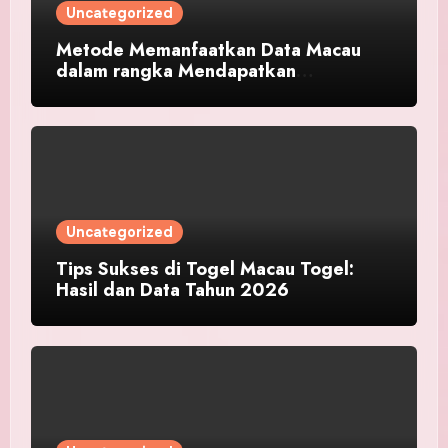
Uncategorized
Metode Memanfaatkan Data Macau
dalam rangka Mendapatkan
Keberhasilan Toto
Uncategorized
Tips Sukses di Togel Macau Togel:
Hasil dan Data Tahun 2026