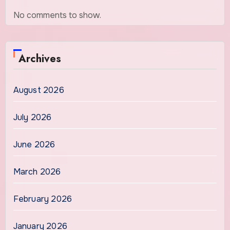
No comments to show.
Archives
August 2026
July 2026
June 2026
March 2026
February 2026
January 2026