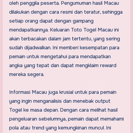
oleh penggila peserta. Pengumuman hasil Macau
dilakukan dengan cara resmi dan teratur, sehingga
setiap orang dapat dengan gampang
mendapatkannya. Keluaran Toto Togel Macau ini
akan terbacakan dalam jam tertentu, yang sering
sudah dijadwalkan. Ini memberi kesempatan para
pemain untuk mengetahui para mendapatkan
angka yang tepat dan dapat mengklaim reward
mereka segera.
Informasi Macau juga krusial untuk para pemain
yang ingin menganalisis dan menebak output
Togel ke masa depan. Dengan cara melihat hasil
pengeluaran sebelumnya, pemain dapat memahami
pola atau trend yang kemungkinan muncul. Ini