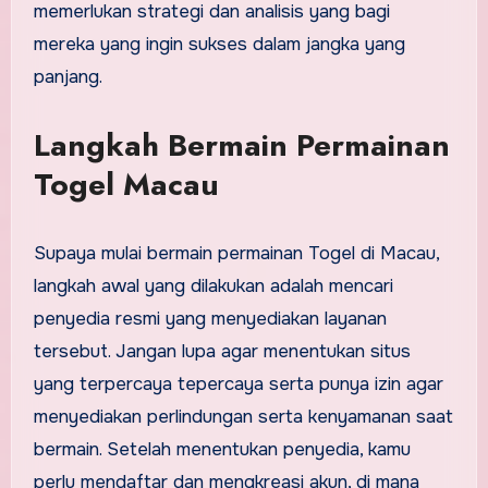
memerlukan strategi dan analisis yang bagi
mereka yang ingin sukses dalam jangka yang
panjang.
Langkah Bermain Permainan
Togel Macau
Supaya mulai bermain permainan Togel di Macau,
langkah awal yang dilakukan adalah mencari
penyedia resmi yang menyediakan layanan
tersebut. Jangan lupa agar menentukan situs
yang terpercaya tepercaya serta punya izin agar
menyediakan perlindungan serta kenyamanan saat
bermain. Setelah menentukan penyedia, kamu
perlu mendaftar dan mengkreasi akun, di mana