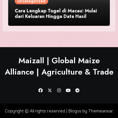
Uncategorized
Cara Lengkap Togel di Macau: Mulai
dari Keluaran Hingga Data Hasil
Maizall | Global Maize
Alliance | Agriculture & Trade
Copyright © All rights reserved
|
Blogus
by
Themeansar
.