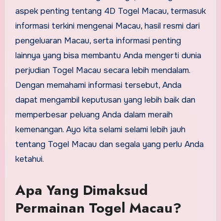
aspek penting tentang 4D Togel Macau, termasuk
informasi terkini mengenai Macau, hasil resmi dari
pengeluaran Macau, serta informasi penting
lainnya yang bisa membantu Anda mengerti dunia
perjudian Togel Macau secara lebih mendalam.
Dengan memahami informasi tersebut, Anda
dapat mengambil keputusan yang lebih baik dan
memperbesar peluang Anda dalam meraih
kemenangan. Ayo kita selami selami lebih jauh
tentang Togel Macau dan segala yang perlu Anda
ketahui.
Apa Yang Dimaksud
Permainan Togel Macau?