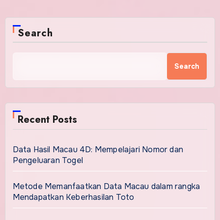
Search
Search
Recent Posts
Data Hasil Macau 4D: Mempelajari Nomor dan
Pengeluaran Togel
Metode Memanfaatkan Data Macau dalam rangka
Mendapatkan Keberhasilan Toto