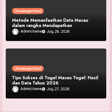
Uncategorized
Metode Memanfaatkan Data Macau
dalam rangka Mendapatkan
Keberhasilan Toto
AdminUtama
July 28, 2026
Uncategorized
Tips Sukses di Togel Macau Togel: Hasil
dan Data Tahun 2026
AdminUtama
July 27, 2026