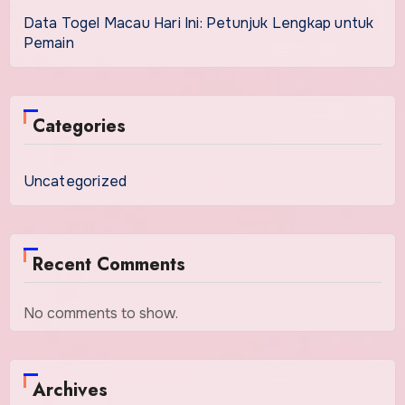
Data Togel Macau Hari Ini: Petunjuk Lengkap untuk
Pemain
Categories
Uncategorized
Recent Comments
No comments to show.
Archives