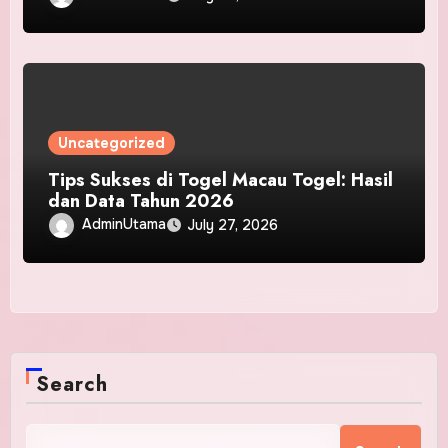
Uncategorized
Tips Sukses di Togel Macau Togel: Hasil
dan Data Tahun 2026
AdminUtama
July 27, 2026
Search