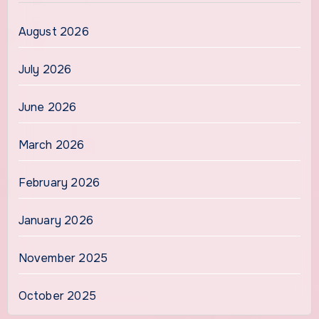
August 2026
July 2026
June 2026
March 2026
February 2026
January 2026
November 2025
October 2025