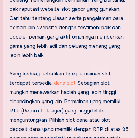
cek reputasi website slot gacor yang gunakan.
Cari tahu tentang ulasan serta pengalaman para
pemain lain. Website dengan testimoni baik dan
populer pemain yang aktif umumnya memberikan
game yang lebih adil dan peluang menang yang
lebih lebih baik.
Yang kedua, perhatikan tipe permainan slot
terdapat tersedia.
dana slot
Sebagian slot
mungkin menawarkan hadiah yang lebih tinggi
dibandingkan yang lain. Permainan yang memiliki
RTP (Return to Player) yang tinggi lebih
menguntungkan. Pilihlah slot dana atau slot
deposit dana yang memiliki dengan RTP di atas 95