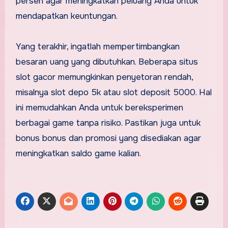
persen agar meningkatkan peluang Anda untuk
mendapatkan keuntungan.
Yang terakhir, ingatlah mempertimbangkan
besaran uang yang dibutuhkan. Beberapa situs
slot gacor memungkinkan penyetoran rendah,
misalnya slot depo 5k atau slot deposit 5000. Hal
ini memudahkan Anda untuk bereksperimen
berbagai game tanpa risiko. Pastikan juga untuk
bonus bonus dan promosi yang disediakan agar
meningkatkan saldo game kalian.